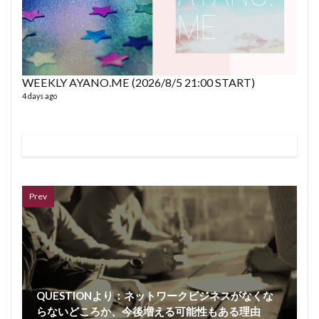
WEEKLY AYANO.ME (2026/8/5 21:00 START)
4 days ago
VL
66 vid
6 year
Prev
QUESTIONより：ネットワークビジネスがなくな
らないどころか、今後増える可能性もある理由