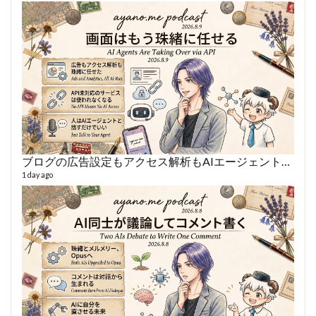
ブログの広告設定もアクセス解析もAIエージェントに丸投げ
あや
497 vi
1 day ago
1 year