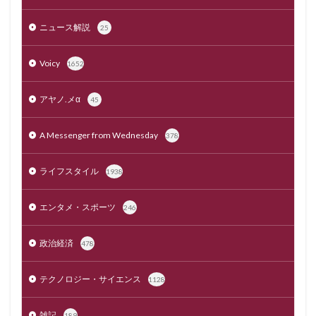
ニュース解説
25
Voicy
1652
アヤノ.メα
45
A Messenger from Wednesday
378
ライフスタイル
1938
エンタメ・スポーツ
246
政治経済
478
テクノロジー・サイエンス
1128
雑記
189