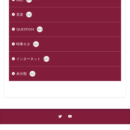
音楽
145
QUESTION
465
時事ネタ
83
インターネット
601
未分類
53