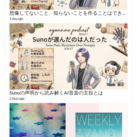
想像してないこと、知らないことを作ることはできない
AY
1 day ago
364 vi
6 year
Sunoの声明から読み解くAI音楽の主役とは
2 days ago
fro
58 vid
6 year