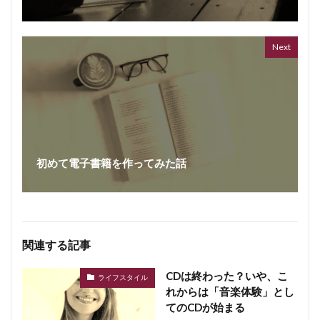
ボイス
362 vi
7 year
Next
初めて電子書籍を作ってみた話
関連する記事
CDは終わった？いや、こ
ライフスタイル
れからは「音楽体験」とし
てのCDが始まる