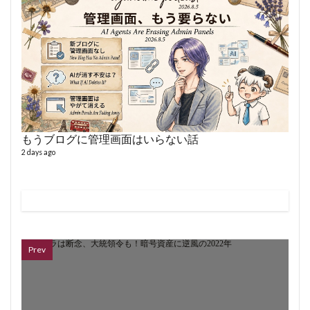
VL
66 vid
6 year
もうブログに管理画面はいらない話
2 days ago
ボイス
362 vi
7 year
Prev