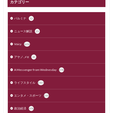
カテゴリー
パルミナ
12
ニュース解説
25
Voicy
1650
アヤノ.メα
45
A Messenger from Wednesday
378
ライフスタイル
1937
エンタメ・スポーツ
245
政治経済
478