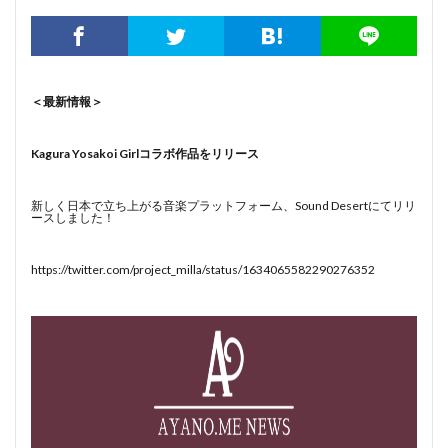
＜最新情報＞
Kagura Yosakoi Girlコラボ作品をリリース
新しく日本で立ち上がる音楽プラットフォーム、Sound Desertにてリリ
ースしました！
https://twitter.com/project_milla/status/1634065582290276352