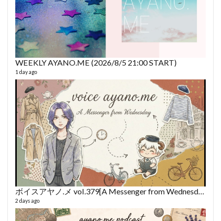
WEEKLY AYANO.ME (2026/8/5 21:00 START)
1 day ago
fro
58 vid
6 year
ボイスアヤノ.メ vol.379[A Messenger from Wednesday] (2026/8/5)
2 days ago