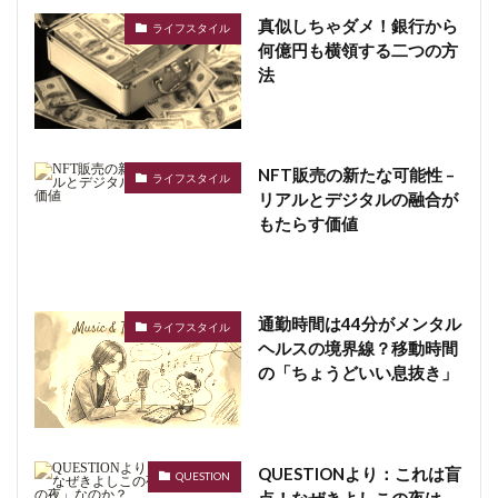
真似しちゃダメ！銀行から
ライフスタイル
何億円も横領する二つの方
法
NFT販売の新たな可能性 –
ライフスタイル
リアルとデジタルの融合が
もたらす価値
通勤時間は44分がメンタル
ライフスタイル
ヘルスの境界線？移動時間
の「ちょうどいい息抜き」
QUESTIONより：これは盲
QUESTION
点！なぜきよしこの夜は