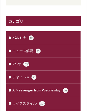
カテゴリー
パルミナ
12
ニュース解説
25
Voicy
1650
アヤノ.メα
45
A Messenger from Wednesday
378
ライフスタイル
1937