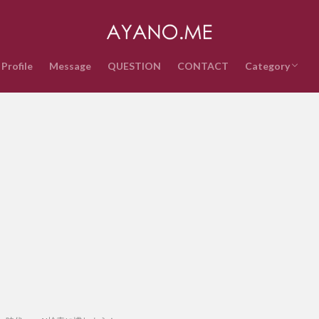
Profile
Message
QUESTION
CONTACT
Category
音楽
インターネッ
テクノロジー
ライフスタイ
政治経済
時事ネタ
エンタメ・ス
雑記
QUESTION