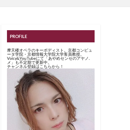
PROFILE
摩天楼オペラのキーボディスト。京都コンピュ
ータ学院・京都情報大学院大学客員教授。
Voicy&YouTubeにて「あやめセンセのアヤノ.
メ」も不定期で更新中。
チャンネル登録はこちらから！