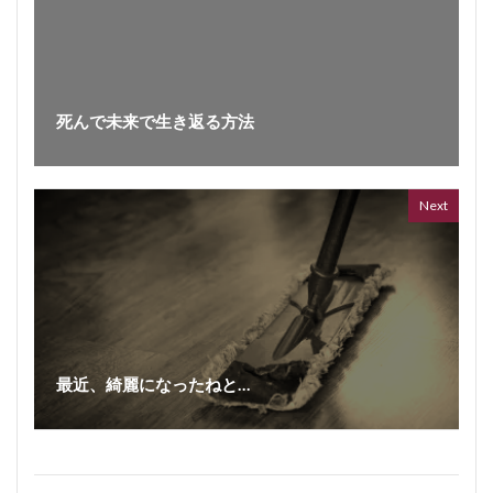
死んで未来で生き返る方法
ボイス
362 vi
7 year
Next
最近、綺麗になったねと…