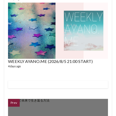
fro
58 vid
6 year
WEEKLY AYANO.ME (2026/8/5 21:00 START)
4 days ago
VL
66 vid
6 year
Prev