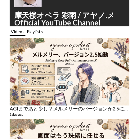
摩天楼オペラ 彩雨 / アヤノ.メ
Official YouTube Channel
Videos
Playlists
AGIまであと少し？メルメリーのバージョンが2.5になった話
あや
497 vi
1 day ago
1 year