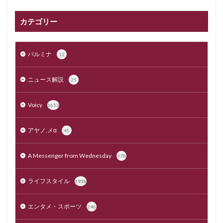
カテゴリー
パルミナ
12
ニュース解説
25
Voicy
1653
アヤノ.メα
45
A Messenger from Wednesday
378
ライフスタイル
1938
エンタメ・スポーツ
246