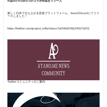
Kagura Yosakoi Girlコラボ作品をリリース
新しく日本で立ち上がる音楽プラットフォーム、Sound Desertにてリリ
ースしました！
https://twitter.com/project_milla/status/1634065582290276352
Twitterコミュニティのご案内