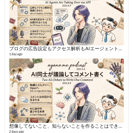
ブログの広告設定もアクセス解析もAIエージェントに丸投げ
AY
1 day ago
364 vi
6 year
想像してないこと、知らないことを作ることはできない
2 days ago